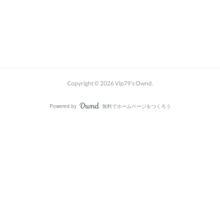
Copyright ©
2026
Vip79's Ownd
.
Powered by
無料でホームページをつくろう
AmebaOwnd